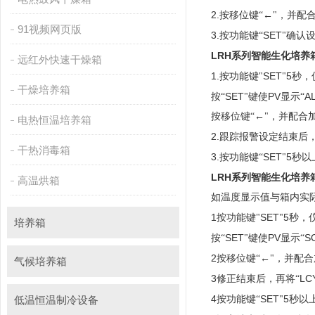
2.
按移位键“←"，
91视频网页版
3.
SET
按功能键“
"确认设定
LRH
系列智能生化培养
远红外快速干燥箱
1.
SET
5
按功能键"
"
秒
干燥培养箱
SET
PV
A
按“
"键使
显示“
按移位键“←"，并配合加
电热恒温培养箱
2.
跟踪报警设定结束后
干热消毒箱
3.
SET
5
按功能键“
"
秒以上
LRH
系列智能生化培养
高温烘箱
如温度显示值与箱内实际温度
1
SET
5
按功能键"
"
秒
培养箱
SET
PV
S
按“
"键使
显示“
2
按移位键“←"，
气候培养箱
3
LC
修正结束后，再将“
4
SET
5
低温恒温制冷设备
按功能键“
"
秒以上