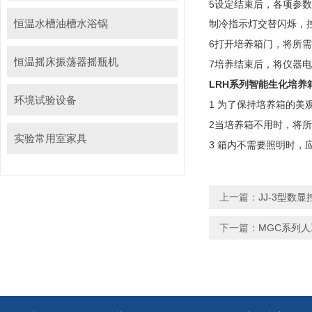
5
设定结束后，各项
恒温水槽油槽水浴锅
制冷指示灯交替闪烁，控
6
打开培养箱门，将
恒温摇床振荡器摇瓶机
7
培养结束后，将仪器
LRH
系列智能生化培养
环境试验设备
1
为了保持培养箱的美观
2
当培养箱不用时，将
实验常用室家具
3
箱内不需要照明时
上一篇：
JJ-3型数
下一篇：
MGC系列